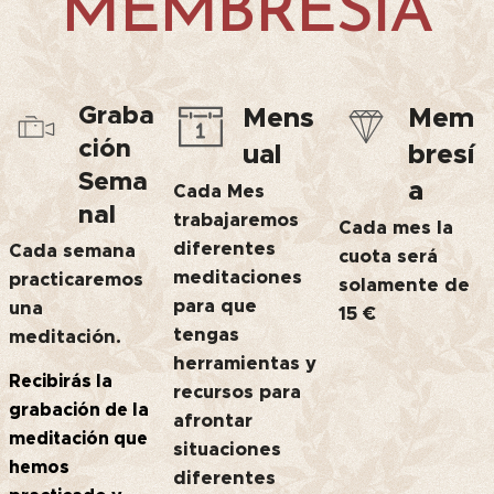
MEMBRESIA
Graba
Mens
Mem
ción
ual
bresí
Sema
a
Cada Mes
nal
trabajaremos
Cada mes la
diferentes
Cada semana
cuota será
meditaciones
practicaremos
solamente de
para que
una
15 €
tengas
meditación.
herramientas y
Recibirás la
recursos para
grabación de la
afrontar
meditación que
situaciones
hemos
diferentes