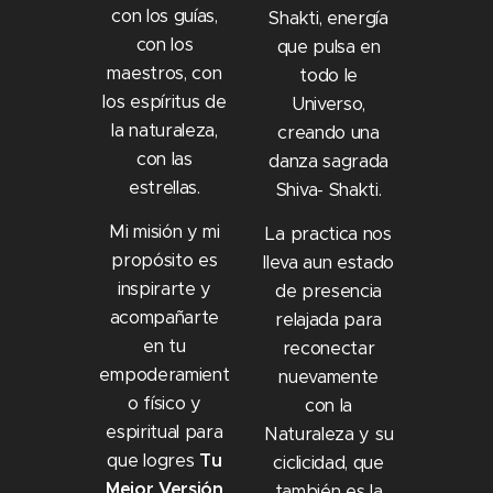
con los guías,
Shakti, energía
con los
que pulsa en
maestros, con
todo le
los espíritus de
Universo,
la naturaleza,
creando una
con las
danza sagrada
estrellas.
Shiva- Shakti.
Mi misión y mi
La practica nos
propósito es
lleva aun estado
inspirarte y
de presencia
acompañarte
relajada para
en tu
reconectar
empoderamient
nuevamente
o físico y
con la
espiritual para
Naturaleza y su
que logres
Tu
ciclicidad, que
Mejor Versión
también es la