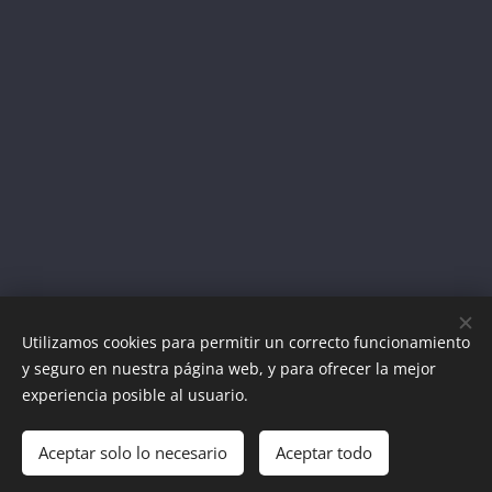
Utilizamos cookies para permitir un correcto funcionamiento
y seguro en nuestra página web, y para ofrecer la mejor
experiencia posible al usuario.
El Templo de Shambala, Camí de L´ Horta, 9, Altea, 03590,
677
96 79 01
Aceptar solo lo necesario
Aceptar todo
Política de Privacidad
Cookies