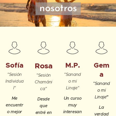
nosotros
Sofía
M.P.
Gem
Rosa
a
"Sesión
"Sanand
"Sesión
Individua
o mi
Chamáni
"Sanand
l"
Linaje"
ca"
o mi
Linaje
"
Me
Un curso
Desde
encuentr
muy
que
La
o mejor
interesan
entré en
verdad