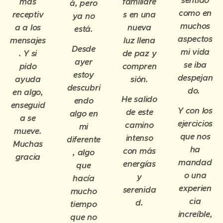
sentido
más
familiare
á, pero
como en
receptiv
s en una
ya no
muchos
a a los
nueva
está.
aspectos
mensajes
luz llena
Desde
mi vida
. Y si
de paz y
ayer
se iba
pido
compren
estoy
despejan
ayuda
sión.
descubri
do.
en algo,
He salido
endo
enseguid
Y con los
de este
algo en
a se
ejercicios
camino
mi
mueve.
que nos
intens
o
diferente
Muchas
ha
con más
, algo
gracia
mandad
energías
que
o una
y
hacía
experien
serenida
mucho
cia
d.
tiempo
increíble,
que no