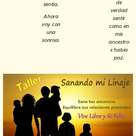
de
sentía.
verdad
Ahora
sentir
voy con
como en
una
mis
sonrisa
.
ancestro
s había
paz.