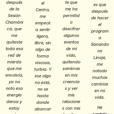
después
te que
el
es que
de la
me ha
Centro,
después
Sesión
permitid
me
de hacer
Chamáni
o
empecé
el
ca, que
descifrar
a sentir
program
me
algunos
ligera,
a
quitaste
eventos
libre, sin
Sanando
toda esa
de mi
algo de
mi
red de
vida,
forma
Linaje,
mierda
quitando
viscosa,
me
que me
sombras
turbia. Y
notado
envolvía,
en mis
ese algo
muchos
ya no
creencia
no está,
cambios
noto esa
s y ver
no se
en mi
energía
mis
hasta
vida.
densa y
relacione
donde
He
estoy
s con mis
abarcar