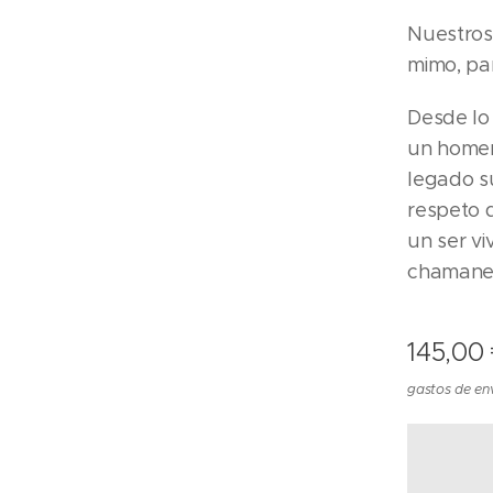
Nuestros
mimo, pa
ico Piel Natural
nico Piel Cabra
Desde lo
un homen
legado s
respeto 
un ser vi
chamane
145,00
gastos de env