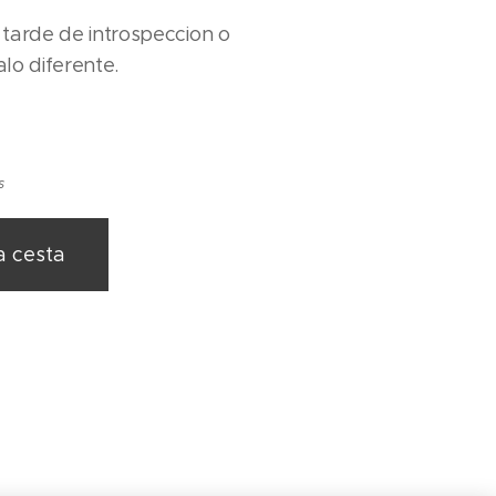
tarde de introspeccion o
lo diferente.
s
a cesta