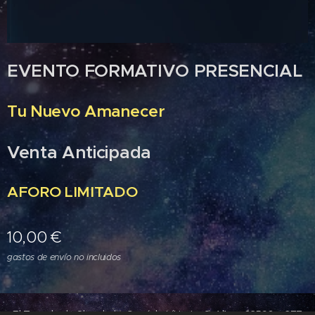
EVENTO FORMATIVO PRESENCIAL
Tu Nuevo Amanecer
Venta Anticipada
A
FORO LIMITADO
10,00
€
gastos de envío no incluidos
El Templo de Shambala, Camí de L´ Horta, 9, Altea, 03590,
677