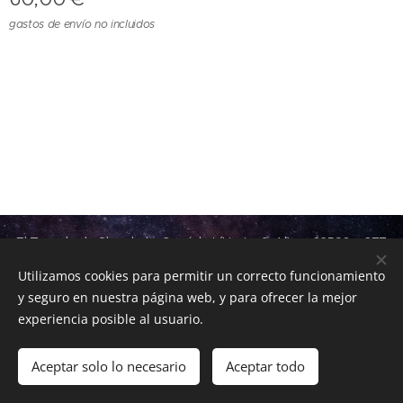
gastos de envío no incluidos
El Templo de Shambala, Camí de L´ Horta, 9, Altea, 03590,
677
96 79 01
Utilizamos cookies para permitir un correcto funcionamiento
Política de Privacidad
Cookies
y seguro en nuestra página web, y para ofrecer la mejor
experiencia posible al usuario.
Añadir a la cesta
Aceptar solo lo necesario
Aceptar todo