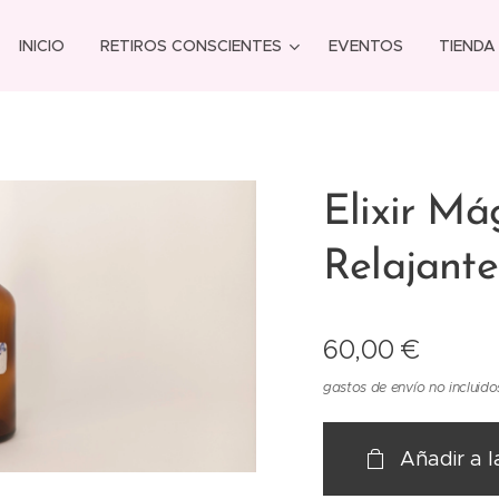
INICIO
RETIROS CONSCIENTES
EVENTOS
TIENDA
Elixir Má
Relajant
60,00
€
gastos de envío no incluido
Añadir a l