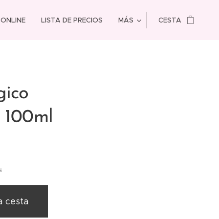
 ONLINE
LISTA DE PRECIOS
MÁS
CESTA
gico
e 100ml
s
a cesta