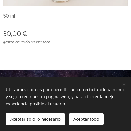
50 ml
30,00
€
gastos de envío no incluidos
El Templo de Shambala, Camí de L´ Horta, 9, Altea, 03590,
677
96 79 01
Utilizamos cookies para permitir un correcto funcionamiento
Política de Privacidad
Cookies
y seguro en nuestra página web, y para ofrecer la mejor
experiencia posible al usuario.
Añadir a la cesta
Aceptar solo lo necesario
Aceptar todo