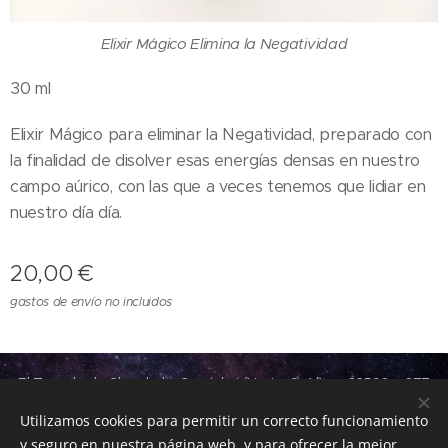
Elixir Mágico Elimina la Negatividad
30 ml
Elixir Mágico para eliminar la Negatividad, preparado con
la finalidad de disolver esas energías densas en nuestro
campo aúrico, con las que a veces tenemos que lidiar en
nuestro día día.
20,00
€
gastos de envío no incluidos
El Templo de Shambala, Camí de L´ Horta, 9, Altea, 03590,
677
96 79 01
Utilizamos cookies para permitir un correcto funcionamiento
Política de Privacidad
Cookies
y seguro en nuestra página web, y para ofrecer la mejor