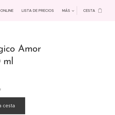
 ONLINE
LISTA DE PRECIOS
MÁS
CESTA
ágico Amor
 ml
s
a cesta