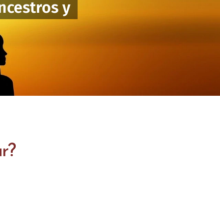
ncestros y
r?