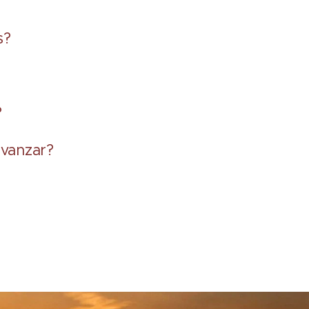
s?
?
avanzar?