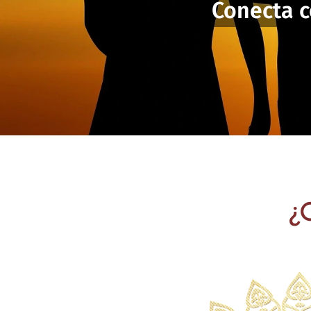
Conecta c
¿