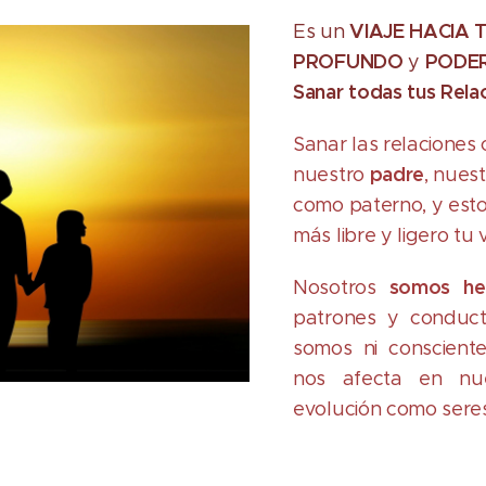
VI
AJE HACIA 
Es un
PROFUNDO
PODE
y
Sanar todas tus Rela
Sanar las relaciones
padre
nuestro
, nues
como paterno, y esto
más libre y ligero tu 
somos he
Nosotros
patrones y conduc
somos ni conscient
nos afecta en nu
evolución como sere