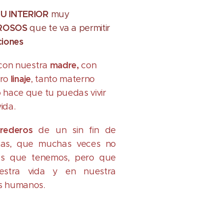
TU INTERIOR
muy
ROSOS
que te va a permitir
ciones
madre,
 con nuestra
con
linaje
tro
, tanto materno
 hace que tu puedas vivir
vida.
rederos
de un sin fin de
tas, que muchas veces no
es que tenemos, pero que
estra vida y en nuestra
s humanos.