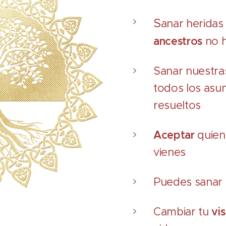
S
anar heridas
ancestros
no 
Sanar nuestras
todos los asu
resueltos
Aceptar
quien
vienes
Puedes sanar
Cambiar tu
vis