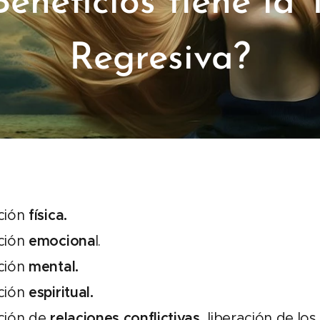
eneficios tiene la 
Regresiva?
ción
física.
ción
emociona
l.
ción
mental.
ción
espiritual.
ción de
relaciones conflictivas
, liberación de los