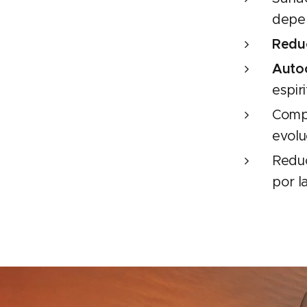
depen
Reduc
Auto
espiri
Compr
evolu
Reduc
por l