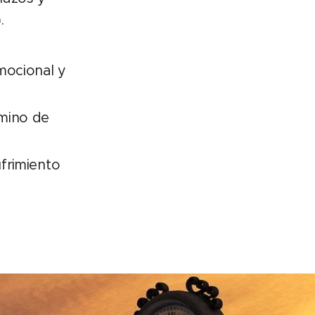
.
mocional y
mino de
sufrimiento