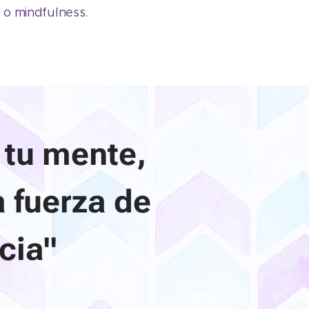
, o mindfulness.
 tu mente,
a fuerza de
cia"