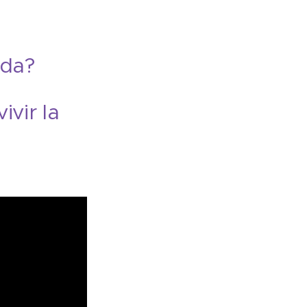
ida?
ivir la