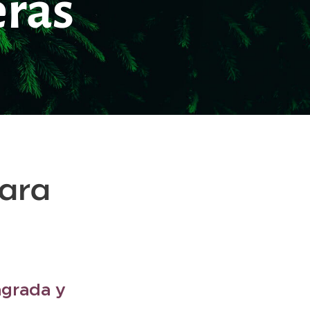
eras
ara
agrada y