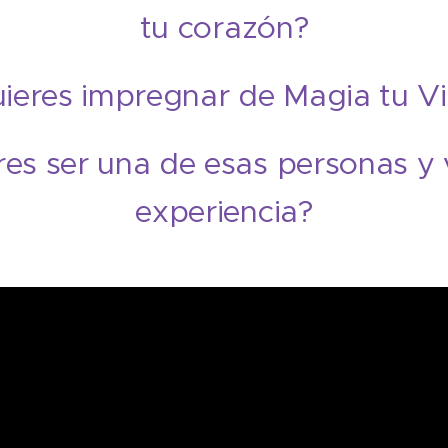
tu corazón?
ieres impregnar de Magia tu V
es ser una de esas personas y v
experiencia?