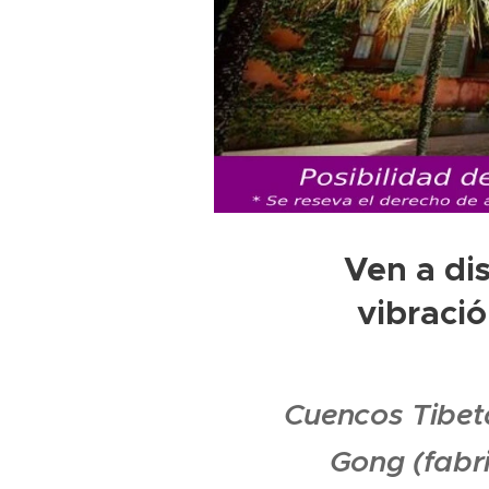
Ven a di
vibració
Cuencos Tibet
Gong (fabri