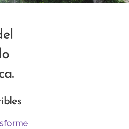
del
do
ca.
ibles
nsforme