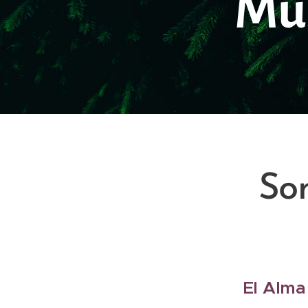
Mús
So
El Alma