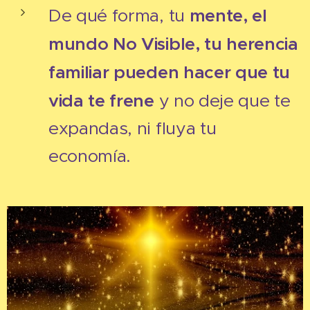
mente, el
De qué forma, tu
mundo No Visible, tu herencia
familiar pueden hacer que tu
vida te frene
y no deje que te
expandas, ni fluya tu
economía.