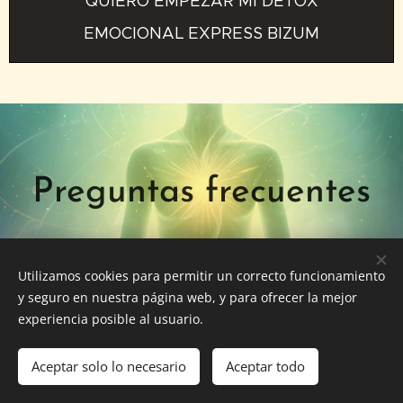
QUIERO EMPEZAR MI DETOX
EMOCIONAL EXPRESS BIZUM
Preguntas frecuentes
Utilizamos cookies para permitir un correcto funcionamiento
y seguro en nuestra página web, y para ofrecer la mejor
experiencia posible al usuario.
¿Necesito experiencia en
1.
Aceptar solo lo necesario
Aceptar todo
meditaciones o energía?